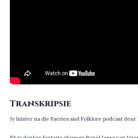
Transkripsie
Jy luister na die Faeries and Folklore podcast deur
Ek is donker fantasie skrywer Ronel Janse van Vu