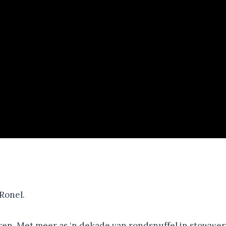
 Ronel.
uren. Met meer as ‘n dekade van rondsnuffel in stoww