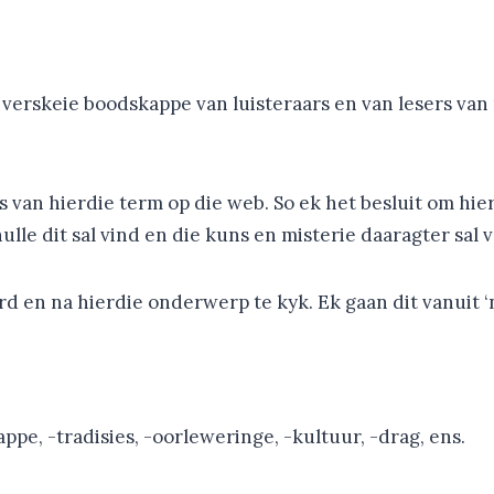
et verskeie boodskappe van luisteraars en van lesers v
gs van hierdie term op die web. So ek het besluit om h
ulle dit sal vind en die kuns en misterie daaragter sal 
d en na hierdie onderwerp te kyk. Ek gaan dit vanuit ‘
pe, -tradisies, -oorleweringe, -kultuur, -drag, ens.