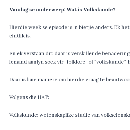
Vandag se onderwerp: Wat is Volkskunde?
Hierdie week se episode is ‘n bietjie anders. Ek h
eintlik is.
En ek verstaan dit: daar is verskillende benaderin
iemand aanlyn soek vir “folklore” of “volkskunde”, h
Daar is baie maniere om hierdie vraag te beantwoor
Volgens die HAT:
Volkskunde: wetenskaplike studie van volkseienskap