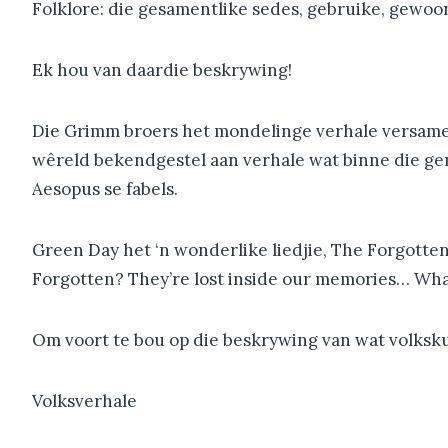
Folklore: die gesamentlike sedes, gebruike, gewoonte
Ek hou van daardie beskrywing!
Die Grimm broers het mondelinge verhale versamel
wêreld bekendgestel aan verhale wat binne die gem
Aesopus se fabels.
Green Day het ‘n wonderlike liedjie, The Forgotten,
Forgotten? They’re lost inside our memories… Wh
Om voort te bou op die beskrywing van wat volksku
Volksverhale