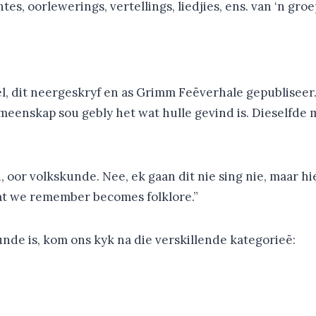
s, oorlewerings, vertellings, liedjies, ens. van ‘n groep
, dit neergeskryf en as Grimm Feëverhale gepubliseer.
eenskap sou gebly het wat hulle gevind is. Dieselfde m
 oor volkskunde. Nee, ek gaan dit nie sing nie, maar hi
at we remember becomes folklore.”
nde is, kom ons kyk na die verskillende kategorieë: