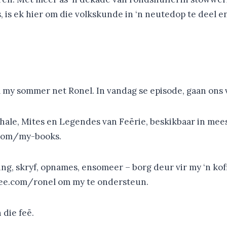
is ek hier om die volkskunde in ‘n neutedop te deel en
m my sommer net Ronel. In vandag se episode, gaan ons 
hale, Mites en Legendes van Feërie, beskikbaar in mee
.com/my-books.
g, skryf, opnames, ensomeer – borg deur vir my ‘n koffi
fee.com/ronel om my te ondersteun.
 die feë.