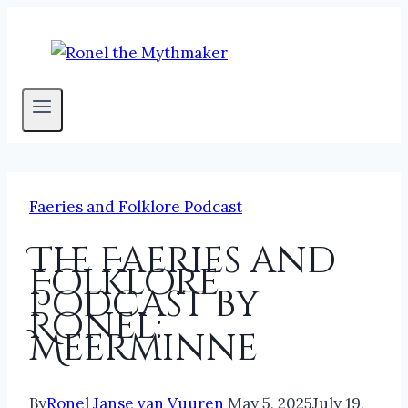
Skip
to
content
Faeries and Folklore Podcast
The Faeries and
Folklore
Podcast by
Ronel:
Meerminne
By
Ronel Janse van Vuuren
May 5, 2025
July 19,