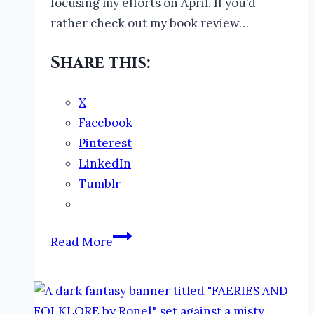
focusing my efforts on April. If you’d
rather check out my book review…
Share this:
X
Facebook
Pinterest
LinkedIn
Tumblr
Abominable
Read More
Wraiths
#folklore
#AtoZChallenge