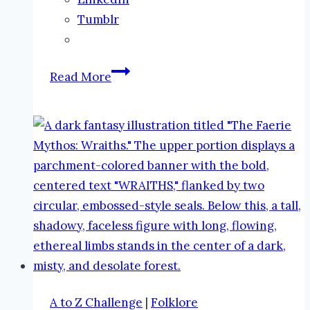
Tumblr
The
Read More
Faeries
and
Folklore
Podcast
by
Ronel:
Jengu
A to Z Challenge
|
Folklore