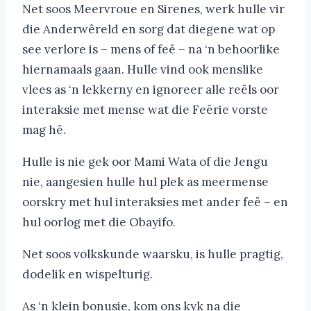
Net soos Meervroue en Sirenes, werk hulle vir
die Anderwêreld en sorg dat diegene wat op
see verlore is – mens of feë – na ‘n behoorlike
hiernamaals gaan. Hulle vind ook menslike
vlees as ‘n lekkerny en ignoreer alle reëls oor
interaksie met mense wat die Feërie vorste
mag hê.
Hulle is nie gek oor Mami Wata of die Jengu
nie, aangesien hulle hul plek as meermense
oorskry met hul interaksies met ander feë – en
hul oorlog met die Obayifo.
Net soos volkskunde waarsku, is hulle pragtig,
dodelik en wispelturig.
As ‘n klein bonusie, kom ons kyk na die