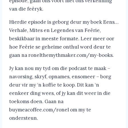
episode, gaan ons voort met ons verkenning
van die feëryk.
Hierdie episode is geborg deur my boek Eens…
Verhale, Mites en Legendes van Feërie,
beskikbaar in meeste formate. Leer meer oor
hoe Feërie se geheime onthul word deur te
gaan na ronelthemythmaker.com/my-books.
Jy kan nou my tyd om die podcast te maak –
navorsing, skryf, opnames, ensomeer – borg
deur vir my ‘n koffie te koop. Dit kan ‘n
eenkeer ding wees, of jy kan dit weer in die
toekoms doen. Gaan na
buymeacoffee.com/ronel om my te
ondersteun.