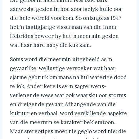
Die geloof in meerminne is al baie lank
aanwesig, gesien in hoe soortgelyk hulle oor
die hele wêreld voorkom. So onlangs as 1947
het ’n tagtigjarige visserman van die Inner
Hebrides beweer hy het ’n meermin gesien
wat haar hare naby die kus kam.
Soms word die meermin uitgebeeld as ‘n
gevaarlike, wellustige versoeker wat haar
sjarme gebruik om mans na hul waterige dood
te lok. Ander kere is sy ‘n sagte, wens-
verlenende wese wat ook waarsku oor storms
en dreigende gevaar. Afhangende van die
kultuur en verhaal, word verskillende aspekte
van die meermin se karakter beklemtoon.
Maar stereotipes moet nie geglo word nie: die