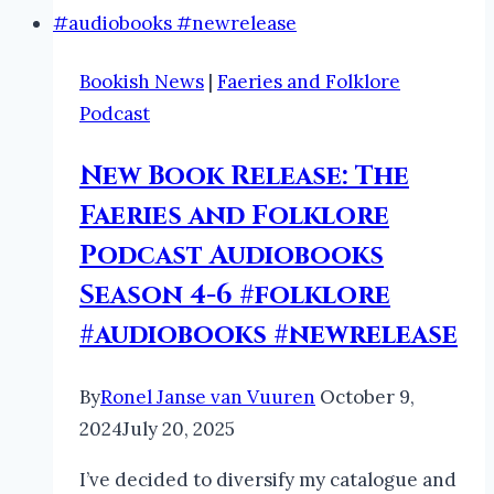
the
Winged
Horses
Bookish News
|
Faeries and Folklore
Podcast
New Book Release: The
Faeries and Folklore
Podcast Audiobooks
Season 4-6 #folklore
#audiobooks #newrelease
By
Ronel Janse van Vuuren
October 9,
2024
July 20, 2025
I’ve decided to diversify my catalogue and