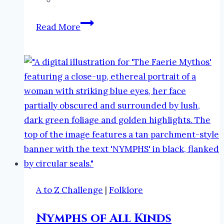
New
Read More
Book
Release:
The
Faeries
and
Folklore
Podcast
Audiobooks
Season
4-
6
A to Z Challenge
|
Folklore
#folklore
#audiobooks
Nymphs of All Kinds