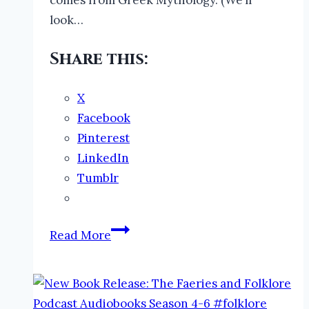
comes from Greek Mythology. (We’ll
look…
Share this:
X
Facebook
Pinterest
LinkedIn
Tumblr
Pegasus:
Read More
The
Father
of