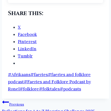
Share this:
X
Facebook
Pinterest
LinkedIn
Tumblr
Post
#
Afrikaans
#
faeries
#
faeries and folklore
Tags:
podcast
#
Faeries and Folklore Podcast by
Ronel
#
folklore
#
folktales
#
podcasts
Post
Previous