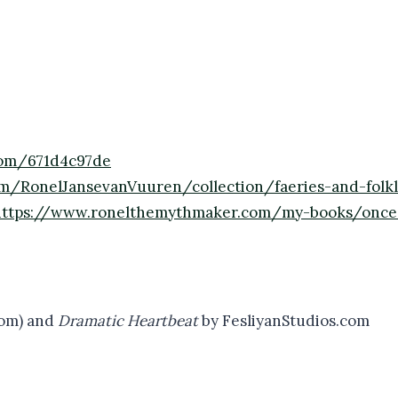
com/671d4c97de
om/RonelJansevanVuuren/collection/faeries-and-folk
https://www.ronelthemythmaker.com/my-books/once-t
com) and
Dramatic Heartbeat
by FesliyanStudios.com