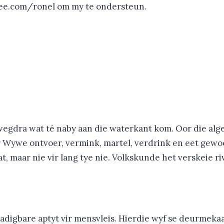
fee.com/ronel om my te ondersteun.
wegdra wat té naby aan die waterkant kom. Oor die alge
er Wywe ontvoer, vermink, martel, verdrink en eet gewo
t, maar nie vir lang tye nie. Volkskunde het verskeie 
sadigbare aptyt vir mensvleis. Hierdie wyf se deurmeka