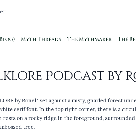
(Blog)
Myth Threads
The Mythmaker
The R
lklore Podcast by R