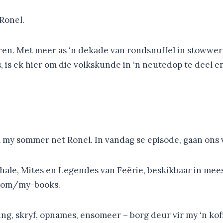
 Ronel.
uren. Met meer as ‘n dekade van rondsnuffel in stoww
is ek hier om die volkskunde in ‘n neutedop te deel en
m my sommer net Ronel. In vandag se episode, gaan ons 
hale, Mites en Legendes van Feërie, beskikbaar in mee
.com/my-books.
g, skryf, opnames, ensomeer – borg deur vir my ‘n koffi