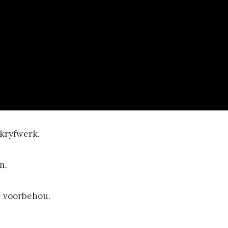
skryfwerk.
n.
e voorbehou.